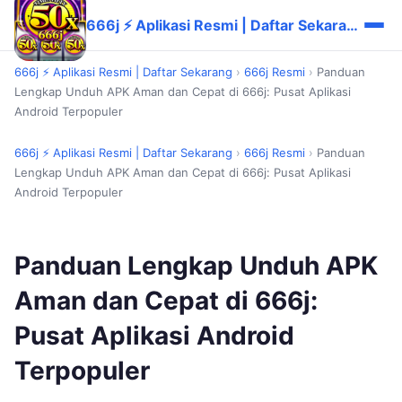
666j ⚡ Aplikasi Resmi | Daftar Sekarang
666j ⚡ Aplikasi Resmi | Daftar Sekarang
›
666j Resmi
›
Panduan
Lengkap Unduh APK Aman dan Cepat di 666j: Pusat Aplikasi
Android Terpopuler
666j ⚡ Aplikasi Resmi | Daftar Sekarang
›
666j Resmi
›
Panduan
Lengkap Unduh APK Aman dan Cepat di 666j: Pusat Aplikasi
Android Terpopuler
Panduan Lengkap Unduh APK
Aman dan Cepat di 666j:
Pusat Aplikasi Android
Terpopuler